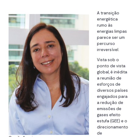
A transição
energética
rumo às
energias limpas
parece ser um
percurso
irreversível.
Vista sob o
ponto de vista
global, é inédita
a reunião de
esforços de
diversos países
engajados para
a redução de
emissões de
gases efeito
estufa (GEE) e o
direcionamento
de